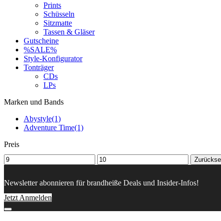
Prints
Schüsseln
Sitzmatte
Tassen & Gläser
Gutscheine
%SALE%
Style-Konfigurator
Tonträger
CDs
LPs
Marken und Bands
Abystyle
(1)
Adventure Time
(1)
Preis
Min
Maximaler
Zurückse
Preis
Preis
Newsletter abonnieren für brandheiße Deals und Insider-Infos!
Jetzt Anmelden