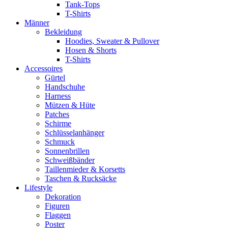
Tank-Tops
T-Shirts
Männer
Bekleidung
Hoodies, Sweater & Pullover
Hosen & Shorts
T-Shirts
Accessoires
Gürtel
Handschuhe
Harness
Mützen & Hüte
Patches
Schirme
Schlüsselanhänger
Schmuck
Sonnenbrillen
Schweißbänder
Taillenmieder & Korsetts
Taschen & Rucksäcke
Lifestyle
Dekoration
Figuren
Flaggen
Poster