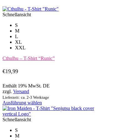
Schnellansicht
S
M
L
XL
XXL
Cthulhu – T-Shirt “Runic”
€
19,99
Enthält 19% MwSt. DE
zzgl.
Versand
Lieferzeit: ca. 2-3 Werktage
Dieses
Ausführung wählen
Produkt
weist
mehrere
Schnellansicht
Varianten
S
auf.
M
Die