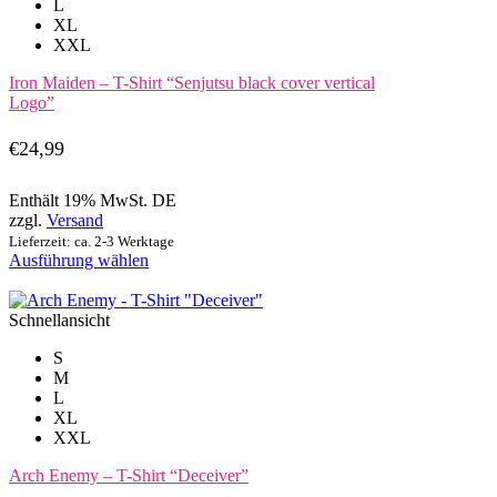
L
Optionen
XL
können
XXL
auf
der
Iron Maiden – T-Shirt “Senjutsu black cover vertical
Produktseite
Logo”
gewählt
werden
€
24,99
Enthält 19% MwSt. DE
zzgl.
Versand
Lieferzeit: ca. 2-3 Werktage
Dieses
Ausführung wählen
Produkt
weist
mehrere
Schnellansicht
Varianten
S
auf.
M
Die
L
Optionen
XL
können
XXL
auf
der
Arch Enemy – T-Shirt “Deceiver”
Produktseite