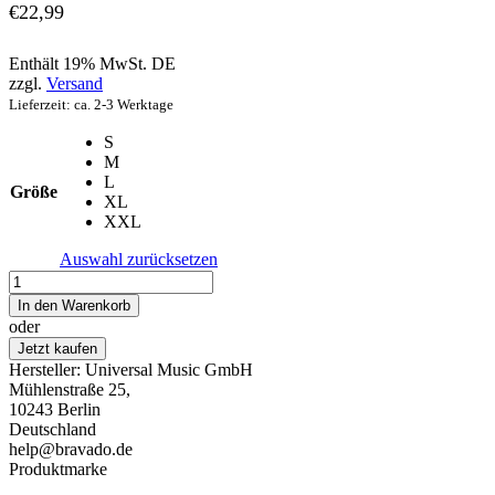
€
22,99
Enthält 19% MwSt. DE
zzgl.
Versand
Lieferzeit: ca. 2-3 Werktage
S
M
L
Größe
XL
XXL
Auswahl zurücksetzen
Star
Wars
In den Warenkorb
–
oder
T-
Jetzt kaufen
Shirt
Hersteller:
Universal Music GmbH
“Hide
Mühlenstraße 25,
The
10243 Berlin
Cookies”
Deutschland
Menge
help@bravado.de
Produktmarke