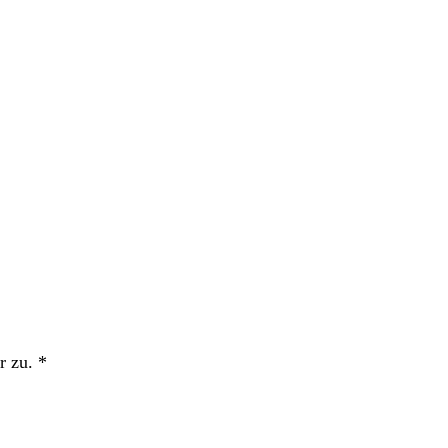
r zu.
*