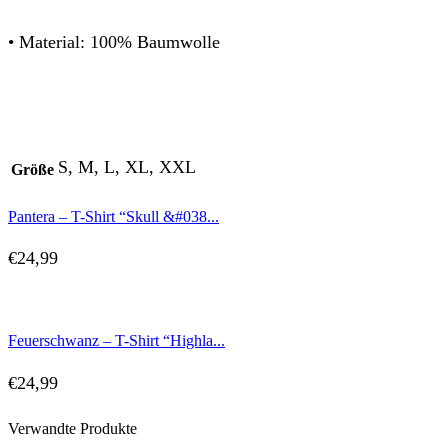
• Material: 100% Baumwolle
S, M, L, XL, XXL
Größe
Pantera – T-Shirt “Skull &#038...
€
24,99
Feuerschwanz – T-Shirt “Highla...
€
24,99
Verwandte Produkte