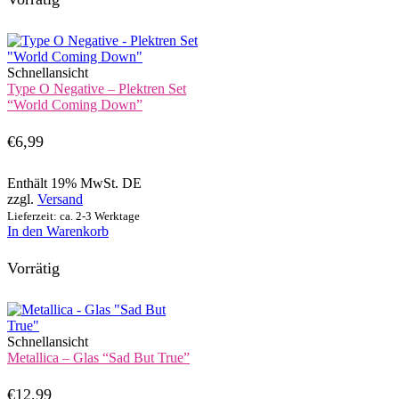
Schnellansicht
Type O Negative – Plektren Set
“World Coming Down”
€
6,99
Enthält 19% MwSt. DE
zzgl.
Versand
Lieferzeit: ca. 2-3 Werktage
In den Warenkorb
Vorrätig
Schnellansicht
Metallica – Glas “Sad But True”
€
12,99