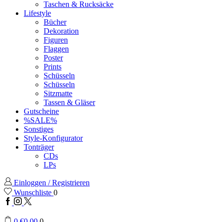
Taschen & Rucksäcke
Lifestyle
Bücher
Dekoration
Figuren
Flaggen
Poster
Prints
Schüsseln
Schüsseln
Sitzmatte
Tassen & Gläser
Gutscheine
%SALE%
Sonstiges
Style-Konfigurator
Tonträger
CDs
LPs
Einloggen / Registrieren
Wunschliste
0
Facebook
Instagram
Twitter
0
€
0,00
0