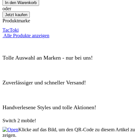
-
In den Warenkorb
Print
oder
A4
Jetzt kaufen
"Tokiko
Produktmarke
Red
Wing"
TacToki
Menge
Alle Produkte anzeigen
Tolle Auswahl an Marken - nur bei uns!
Zuverlässiger und schneller Versand!
Handverlesene Styles und tolle Aktionen!
Switch 2 mobile!
Klicke auf das Bild, um den QR-Code zu diesem Artikel zu
zeigen.