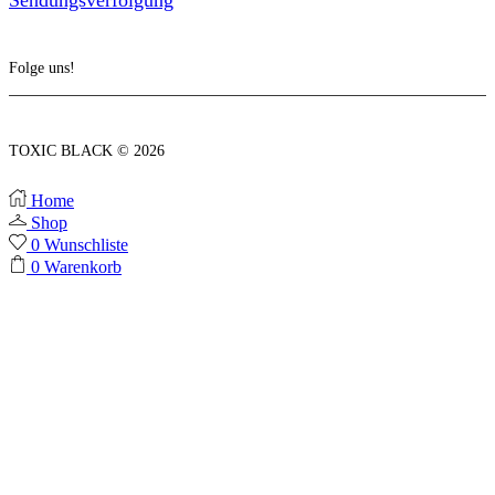
Folge uns!
Facebook
Twitter
Instagram
TOXIC BLACK © 2026
Home
Shop
0
Wunschliste
0
Warenkorb