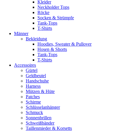
Kleider
Neckholder Tops
Röcke
Socken & Strümpfe
Tank-Tops
T-Shirts
Männer
Bekleidung
Hoodies, Sweater & Pullover
Hosen & Shorts
Tank-Tops
T-Shirts
Accessoires
Gürtel
Geldbeutel
Handschuhe
Harness
Mützen & Hüte
Patches
Schirme
Schlüsselanhänger
Schmuck
Sonnenbrillen
Schweißbänder
Taillenmieder & Korsetts