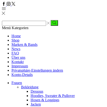
Facebook
Instagram
Twitter
Sucheingabe
Suche
Menü
Kategorien
Home
Shop
Marken & Bands
News
FAQ
Über uns
Kontakt
Impressum
Privatsphäre-Einstellungen ändern
Konto-Details
Frauen
Bekleidung
Dessous
Hoodies, Sweater & Pullover
Hosen & Leggings
Jacken